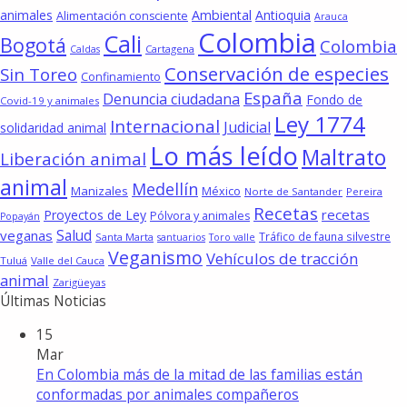
animales
Ambiental
Antioquia
Alimentación consciente
Arauca
Colombia
Cali
Bogotá
Colombia
Cartagena
Caldas
Conservación de especies
Sin Toreo
Confinamiento
España
Denuncia ciudadana
Fondo de
Covid-19 y animales
Ley 1774
Internacional
Judicial
solidaridad animal
Lo más leído
Maltrato
Liberación animal
animal
Medellín
Manizales
México
Norte de Santander
Pereira
Recetas
recetas
Proyectos de Ley
Pólvora y animales
Popayán
Salud
veganas
Tráfico de fauna silvestre
Santa Marta
santuarios
Toro valle
Veganismo
Vehículos de tracción
Tuluá
Valle del Cauca
animal
Zarigüeyas
Últimas Noticias
15
Mar
En Colombia más de la mitad de las familias están
conformadas por animales compañeros