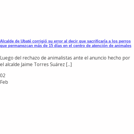
Alcalde de Ubaté corrigió su error al decir que sacrificaría a los perros
que permanezcan más de 15 días en el centro de atención de animales
Luego del rechazo de animalistas ante el anuncio hecho por
el alcalde Jaime Torres Suárez [...]
02
Feb