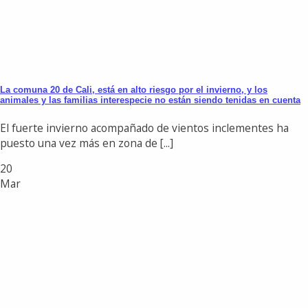
La comuna 20 de Cali, está en alto riesgo por el invierno, y los
animales y las familias interespecie no están siendo tenidas en cuenta
El fuerte invierno acompañado de vientos inclementes ha
puesto una vez más en zona de [...]
20
Mar