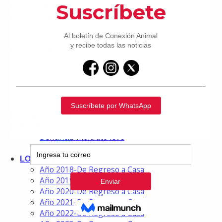
NOSOTROS
NOTICIAS
Nacionales
Internacionales
RECETAS
Ensaladas
Sopas
Comida principal
Postres
Nutrición
OREJITAS FELICES
PAMAC
Denuncia-Maltrato leve
Denuncia-Maltrato grave
LOS SILENCIOS DEL RUIDO
Año 2018-De Regreso a Casa
Año 2019-De Regreso a Casa
Año 2020-De Regreso a Casa
Año 2021-De Regreso a Casa
Año 2022-De Regreso a Casa