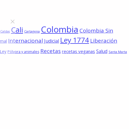
Colombia
Cali
Colombia Sin
Cartagena
Caldas
Ley 1774
Internacional
Liberación
Judicial
imal
Recetas
Salud
recetas veganas
 Ley
Pólvora y animales
Santa Marta