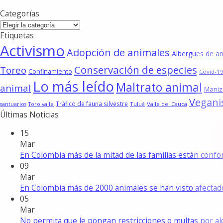
Categorías
Categorías
Etiquetas
Activismo
Adopción de animales
Albergues de a
Conservación de especies
Toreo
Confinamiento
Covid-19
Lo más leído
Maltrato animal
animal
Maniz
Vegan
Tráfico de fauna silvestre
Tuluá
Valle del Cauca
santuarios
Toro valle
Últimas Noticias
15
Mar
En Colombia más de la mitad de las familias están con
09
Mar
En Colombia más de 2000 animales se han visto afecta
05
Mar
No permita que le pongan restricciones o multas por a