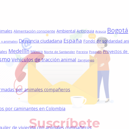
Bogotá
nimales
Ambiental
Antioquia
Alimentación consciente
Arauca
España
Denuncia ciudadana
Fondo de solidaridad an
 y animales
Medellín
Proyectos de
ales
México
Norte de Santander
Pereira
Popayán
ismo
Vehículos de tracción animal
Zarigüeyas
formadas por animales compañeros
dos por caminantes en Colombia
lquiler de vivienda con animales compañeros