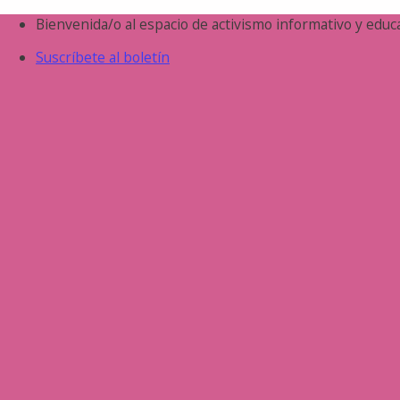
Saltar
Bienvenida/o al espacio de activismo informativo y educa
al
Suscríbete al boletín
contenido