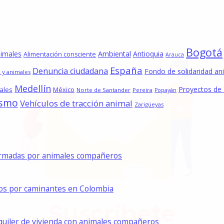
Bogotá
nimales
Ambiental
Antioquia
Alimentación consciente
Arauca
España
Denuncia ciudadana
Fondo de solidaridad an
 y animales
Medellín
Proyectos de
ales
México
Norte de Santander
Pereira
Popayán
ismo
Vehículos de tracción animal
Zarigüeyas
formadas por animales compañeros
dos por caminantes en Colombia
lquiler de vivienda con animales compañeros