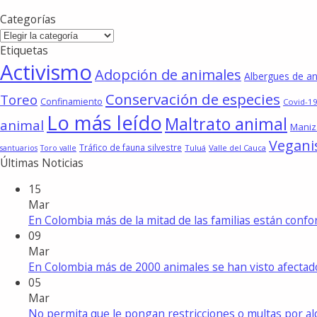
Categorías
Categorías
Etiquetas
Activismo
Adopción de animales
Albergues de a
Conservación de especies
Toreo
Confinamiento
Covid-19
Lo más leído
Maltrato animal
animal
Maniz
Vegan
Tráfico de fauna silvestre
Tuluá
Valle del Cauca
santuarios
Toro valle
Últimas Noticias
15
Mar
En Colombia más de la mitad de las familias están con
09
Mar
En Colombia más de 2000 animales se han visto afecta
05
Mar
No permita que le pongan restricciones o multas por a