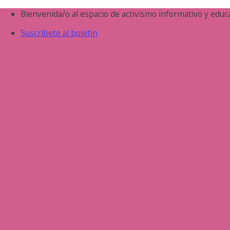
Saltar
Bienvenida/o al espacio de activismo informativo y educa
al
Suscríbete al boletín
contenido