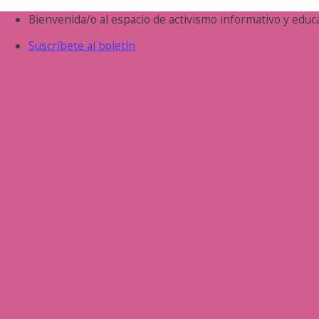
Saltar
Bienvenida/o al espacio de activismo informativo y educa
al
Suscríbete al boletín
contenido