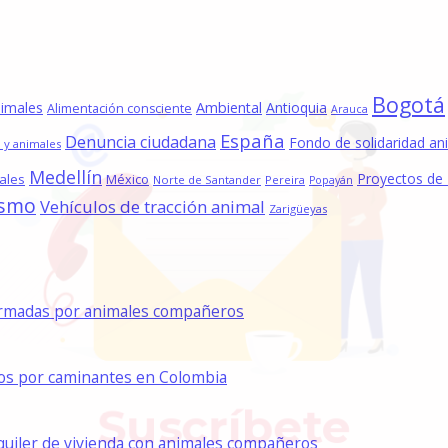
Bogotá
nimales
Ambiental
Antioquia
Alimentación consciente
Arauca
España
Denuncia ciudadana
Fondo de solidaridad an
 y animales
Medellín
Proyectos de
ales
México
Norte de Santander
Pereira
Popayán
ismo
Vehículos de tracción animal
Zarigüeyas
formadas por animales compañeros
dos por caminantes en Colombia
lquiler de vivienda con animales compañeros