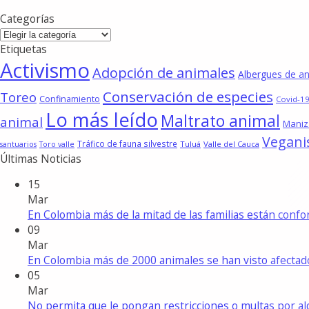
Categorías
Categorías
Etiquetas
Activismo
Adopción de animales
Albergues de a
Conservación de especies
Toreo
Confinamiento
Covid-19
Lo más leído
Maltrato animal
animal
Maniz
Vegan
Tráfico de fauna silvestre
Tuluá
Valle del Cauca
santuarios
Toro valle
Últimas Noticias
15
Mar
En Colombia más de la mitad de las familias están con
09
Mar
En Colombia más de 2000 animales se han visto afecta
05
Mar
No permita que le pongan restricciones o multas por a