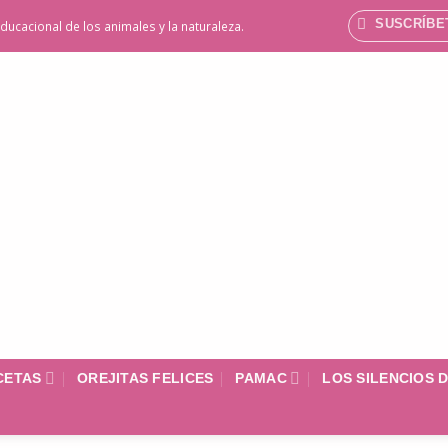
SUSCRÍBE
ducacional de los animales y la naturaleza.
CETAS
OREJITAS FELICES
PAMAC
LOS SILENCIOS 