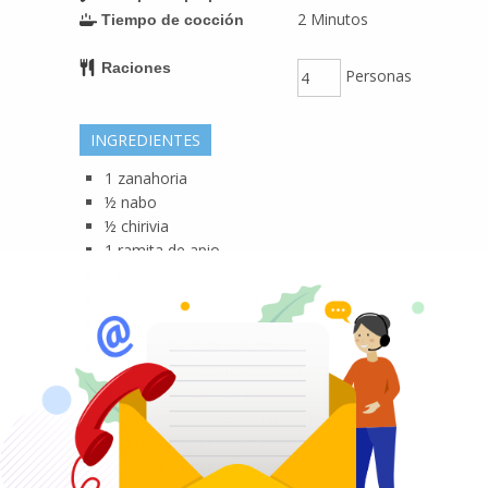
2
Minutos
Tiempo de cocción
Raciones
Personas
INGREDIENTES
1
zanahoria
½
nabo
½
chirivia
1
ramita de apio
1
puerro
1
C
De aceite de oliva
1
ajo
2
Copos
de alga wakame
4
C
de pasta de miso oscuro o negro
4
C
De salsa de soja
½
Paquete
de fideos chinos de trigo
1
Litro
de agua filtrada
Seitán la cantidad deseada