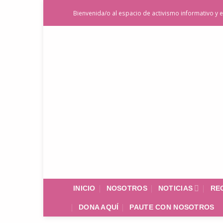
Saltar
Bienvenida/o al espacio de activismo informativo y e
al
contenido
INICIO
NOSOTROS
NOTICIAS
RE
DONA AQUÍ
PAUTE CON NOSOTROS