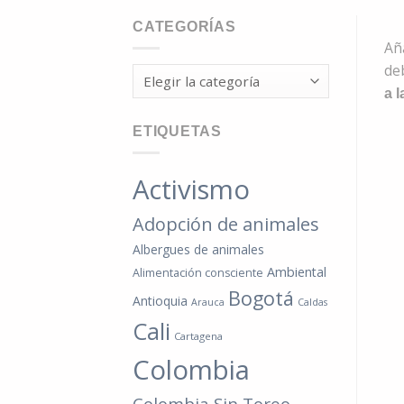
CATEGORÍAS
Aña
de
Categorías
a l
ETIQUETAS
Activismo
Adopción de animales
Albergues de animales
Ambiental
Alimentación consciente
Bogotá
Antioquia
Arauca
Caldas
Cali
Cartagena
Colombia
Colombia Sin Toreo