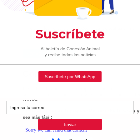
INSTRUCCIONES
Cortar las verduras en trozos finos, saltearlas con el ac
pimienta. Sofreír unos 2 min.
NOTAS DE LA RECETA
Consejos:
Los fideos los podemos reemplazar por cualquier otro t
ser fideos finos o unos espaguetis finos, lo único a t
cocción.
Si tienes dudas en la preparación escucha la receta y
sea más fácil: