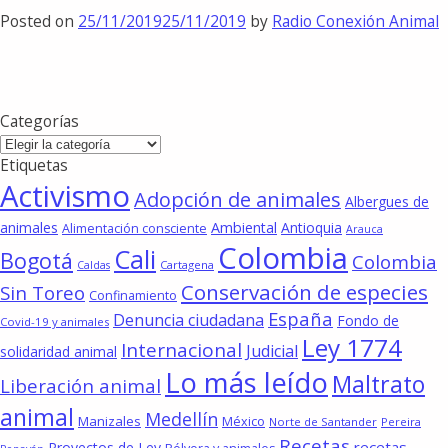
Posted on
25/11/2019
25/11/2019
by
Radio Conexión Animal
Categorías
Categorías
Etiquetas
Activismo
Adopción de animales
Albergues de
animales
Ambiental
Antioquia
Alimentación consciente
Arauca
Colombia
Cali
Bogotá
Colombia
Cartagena
Caldas
Conservación de especies
Sin Toreo
Confinamiento
España
Denuncia ciudadana
Fondo de
Covid-19 y animales
Ley 1774
Internacional
Judicial
solidaridad animal
Lo más leído
Maltrato
Liberación animal
animal
Medellín
Manizales
México
Norte de Santander
Pereira
Recetas
recetas
Proyectos de Ley