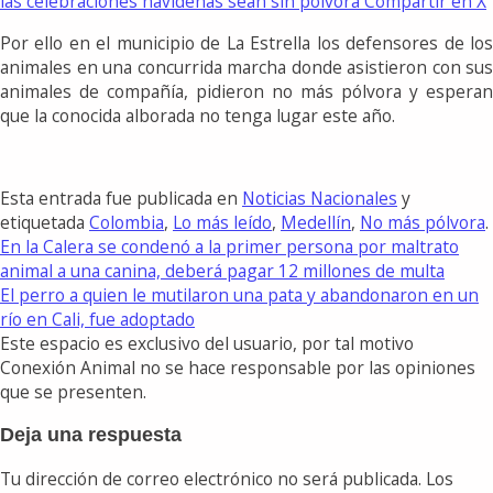
las celebraciones navideñas sean sin pólvora
Compartir en X
Por ello en el municipio de La Estrella los defensores de los
animales en una concurrida marcha donde asistieron con sus
animales de compañía, pidieron no más pólvora y esperan
que la conocida alborada no tenga lugar este año.
Esta entrada fue publicada en
Noticias Nacionales
y
etiquetada
Colombia
,
Lo más leído
,
Medellín
,
No más pólvora
.
En la Calera se condenó a la primer persona por maltrato
animal a una canina, deberá pagar 12 millones de multa
El perro a quien le mutilaron una pata y abandonaron en un
río en Cali, fue adoptado
Este espacio es exclusivo del usuario, por tal motivo
Conexión Animal no se hace responsable por las opiniones
que se presenten.
Deja una respuesta
Tu dirección de correo electrónico no será publicada.
Los