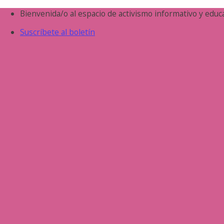
Saltar
Bienvenida/o al espacio de activismo informativo y educa
al
Suscríbete al boletín
contenido