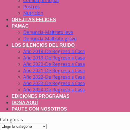
Comida principal
Postres
Nutrición
OREJITAS FELICES
PAMAC
Denuncia-Maltrato leve
Denuncia-Maltrato grave
LOS SILENCIOS DEL RUIDO
Año 2018-De Regreso a Casa
Año 2019-De Regreso a Casa
Año 2020-De Regreso a Casa
Año 2021-De Regreso a Casa
Año 2022-De Regreso a Casa
Año 2023-De Regreso a Casa
Año 2024-De Regreso a Casa
EDICIONES PROGRAMAS
DONA AQUÍ
PAUTE CON NOSOTROS
Categorías
Categorías