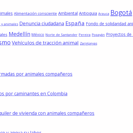
Bogotá
nimales
Ambiental
Antioquia
Alimentación consciente
Arauca
España
Denuncia ciudadana
Fondo de solidaridad an
 y animales
Medellín
Proyectos de
ales
México
Norte de Santander
Pereira
Popayán
ismo
Vehículos de tracción animal
Zarigüeyas
formadas por animales compañeros
dos por caminantes en Colombia
lquiler de vivienda con animales compañeros
ico y apoya su labor