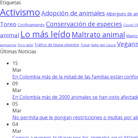
Etiquetas
Activismo
Adopción de animales
Albergues de a
Conservación de especies
Toreo
Confinamiento
Covid-19
Lo más leído
Maltrato animal
animal
Maniz
Vegan
Tráfico de fauna silvestre
Tuluá
Valle del Cauca
santuarios
Toro valle
Últimas Noticias
15
Mar
En Colombia más de la mitad de las familias están con
09
Mar
En Colombia más de 2000 animales se han visto afecta
05
Mar
No permita que le pongan restricciones o multas por a
04
Mar
Conoce a quienes trabajan por los animales en el Atlánt