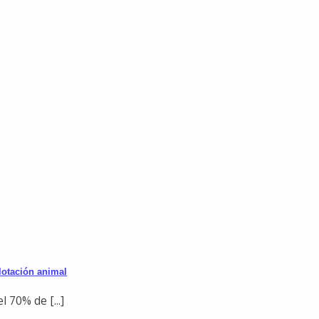
lotación animal
 70% de [...]