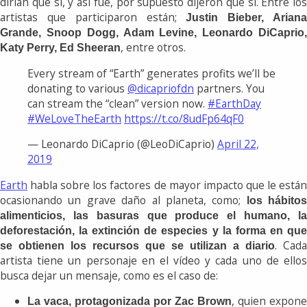
dirían que sí, y así fue, por supuesto dijeron que sí. Entre los
artistas que participaron están;
Justin Bieber, Arian
Grande, Snoop Dogg, Adam Levine, Leonardo DiCaprio,
, entre otros.
Katy Perry, Ed Sheeran
Every stream of “Earth” generates profits we’ll be
donating to various
@dicapriofdn
partners. You
can stream the “clean” version now.
#EarthDay
#WeLoveTheEarth
https://t.co/8udFp64qF0
— Leonardo DiCaprio (@LeoDiCaprio)
April 22,
2019
Earth
habla sobre los factores de mayor impacto que le están
ocasionando un grave daño al planeta, como;
los hábitos
alimenticios, las basuras que produce el humano, la
deforestación, la extinción de especies y la forma en que
. Cada
se obtienen los recursos que se utilizan a diario
artista tiene un personaje en el vídeo y cada uno de ellos
busca dejar un mensaje, como es el caso de:
, quien expone
La vaca, protagonizada por Zac Brown