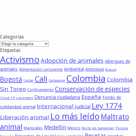
Categorías
Categorías
Etiquetas
Activismo
Adopción de animales
Albergues de
animales
Ambiental
Antioquia
Alimentación consciente
Arauca
Colombia
Cali
Bogotá
Colombia
Cartagena
Caldas
Conservación de especies
Sin Toreo
Confinamiento
España
Denuncia ciudadana
Fondo de
Covid-19 y animales
Ley 1774
Internacional
Judicial
solidaridad animal
Lo más leído
Maltrato
Liberación animal
animal
Medellín
Manizales
México
Norte de Santander
Pereira
Recetas
recetas
Proyectos de Ley