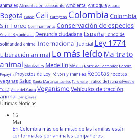
animales
Ambiental
Antioquia
Alimentación consciente
Arauca
Colombia
Cali
Bogotá
Colombia
Cartagena
Caldas
Conservación de especies
Sin Toreo
Confinamiento
España
Denuncia ciudadana
Fondo de
Covid-19 y animales
Ley 1774
Internacional
Judicial
solidaridad animal
Lo más leído
Maltrato
Liberación animal
animal
Medellín
Manizales
México
Norte de Santander
Pereira
Recetas
recetas
Proyectos de Ley
Pólvora y animales
Popayán
Salud
veganas
Tráfico de fauna silvestre
Santa Marta
santuarios
Toro valle
Veganismo
Vehículos de tracción
Tuluá
Valle del Cauca
animal
Zarigüeyas
Últimas Noticias
15
Mar
En Colombia más de la mitad de las familias están
conformadas por animales compañeros