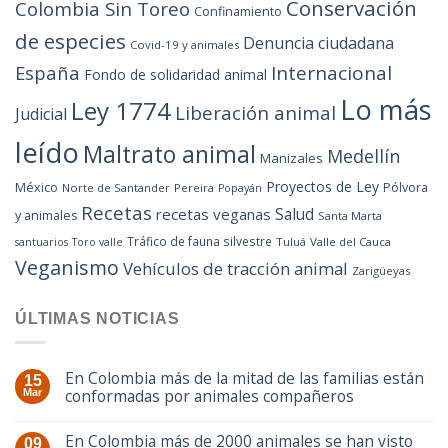
Conservación
Colombia Sin Toreo
Confinamiento
de especies
Denuncia ciudadana
Covid-19 y animales
España
Internacional
Fondo de solidaridad animal
Lo más
Ley 1774
Liberación animal
Judicial
leído
Maltrato animal
Medellín
Manizales
Proyectos de Ley
México
Pólvora
Norte de Santander
Pereira
Popayán
Recetas
Salud
recetas veganas
y animales
Santa Marta
Tráfico de fauna silvestre
Tuluá
Valle del Cauca
santuarios
Toro valle
Veganismo
Vehículos de tracción animal
Zarigüeyas
ÚLTIMAS NOTICIAS
En Colombia más de la mitad de las familias están
15
conformadas por animales compañeros
Mar
En Colombia más de 2000 animales se han visto
09