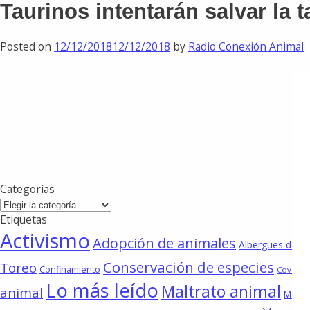
Taurinos intentarán salvar la
Posted on
12/12/2018
12/12/2018
by
Radio Conexión Animal
Categorías
Categorías
Etiquetas
Activismo
Adopción de animales
Albergues de a
Conservación de especies
Toreo
Confinamiento
Covid-19
Lo más leído
Maltrato animal
animal
Maniz