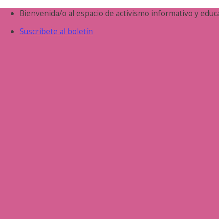
Saltar
Bienvenida/o al espacio de activismo informativo y educa
al
Suscríbete al boletín
contenido