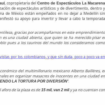
, copropietaria del
aul
Centro de Espectáculos La Macaren
ización de espectáculos artísticos y de divertimento, dentro 
aurina de México están empeñados en no dejar a Medellín sin
anifestó su apoyo para invertir y llevar a cabo la temporada
gentileza, gracias por acompañarnos en este emprendimient
n es una ciudad abierta, que quien se ha merecido pisar e
cablo pues a los taurinos del mundo los consideramos como
istas por los colombianos, y que sin duda, poco a poco va en
onómico del multimillonario mexicano Alberto Baillères, e
nimales en organizar masacres de inocentes en una ciudad en
“.
ENDO LA TORTURA POR DIVERSIÓN
l aforo de la plaza es de
y ya no cuentan co
15 mil, van 2 mil