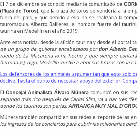
El 7 de diciembre se conoció mediante comunicado de
COR
, que la plaza de toros se vendería a la e
(Plaza de Toros)
fuera del país, y que debido a ello no se realizaría la te
tauromaquia. Alberto Bailleres, el hombre fuerte del taurin
taurina en Medellín en el año 2019.
Ante esta noticia, desde la afición taurina y desde el portal 
de un grupo de quijotes encabezados por
don Alberto Ced
ruedo de La Macarena lo ha hecho y que siempre contarán 
hermanos), digo, Medellín vuelve a abrir sus brazos con la ca
Los defensores de los animales argumentan que esto solo dem
declive, hasta el punto de necesitar apoyo del exterior.
Compa
El
comunicó en sus red
Concejal Animalista Álvaro Múnera
segundo más rico después de Carlos Slim, va a dar tres “fes
donde los taurinos son parias.
ARRANCA MUY MAL D’GROU
Múnera también compartió en sus redes el reporte de las entr
los ingresos de los conciertos para cubrir las millonarias pérd