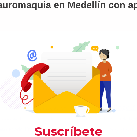
 tauromaquia en Medellín con a
Bogotá
nimales
Ambiental
Antioquia
Alimentación consciente
Arauca
España
Denuncia ciudadana
Fondo de solidaridad an
 y animales
Medellín
Proyectos de
ales
México
Norte de Santander
Pereira
Popayán