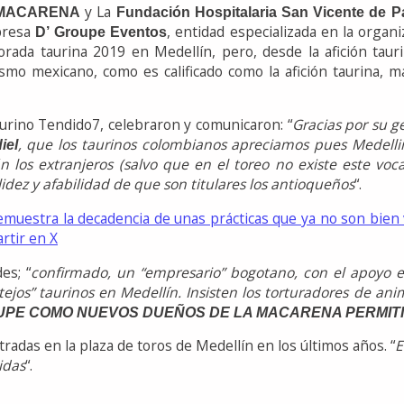
y La
MACARENA
Fundación Hospitalaria San Vicente de P
mpresa
, entidad especializada en la organ
D’ Groupe Eventos
mporada taurina 2019 en Medellín, pero, desde la afición t
ismo mexicano, como es calificado como la afición taurina, m
taurino Tendido7, celebraron y comunicaron: “
Gracias por su 
, que los taurinos colombianos apreciamos pues Medelli
iel
los extranjeros (salvo que en el toreo no existe este vo
lidez y afabilidad de que son titulares los antioqueños
“.
uestra la decadencia de unas prácticas que ya no son bien v
rtir en X
es; “
confirmado, un “empresario” bogotano, con el apoyo ec
tejos” taurinos en Medellín. Insisten los torturadores de a
PE COMO NUEVOS DUEÑOS DE LA MACARENA PERMITI
adas en la plaza de toros de Medellín en los últimos años. “
E
idas
“.