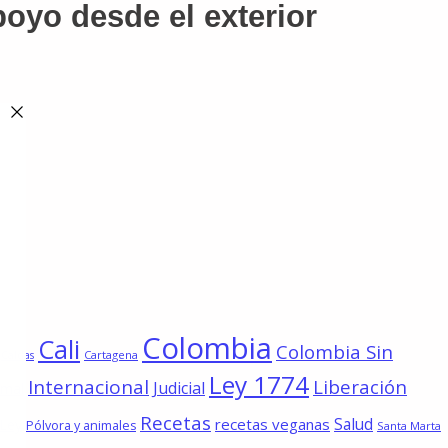
poyo desde el exterior
Colombia
Cali
Colombia Sin
Cartagena
Caldas
Ley 1774
Internacional
Liberación
Judicial
imal
Recetas
Salud
recetas veganas
 Ley
Pólvora y animales
Santa Marta