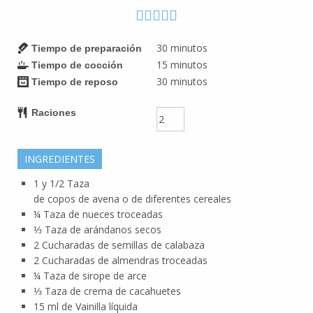
30
minutos
Tiempo de preparación
15
minutos
Tiempo de cocción
30
minutos
Tiempo de reposo
Raciones
INGREDIENTES
1 y 1/2
Taza
de copos de avena o de diferentes cereales
¼
Taza
de nueces troceadas
⅓
Taza
de arándanos secos
2
Cucharadas
de semillas de calabaza
2
Cucharadas
de almendras troceadas
¼
Taza
de sirope de arce
⅓
Taza
de crema de cacahuetes
15
ml
de Vainilla líquida