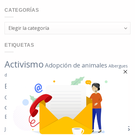
CATEGORÍAS
Categorías
ETIQUETAS
Activismo
Adopción de animales
Albergues
de animales
Ambiental
Antioquia
Alimentación consciente
Arauca
Colombia
Cali
Bogotá
Cartagena
Caldas
Conservación
Colombia Sin Toreo
Confinamiento
de especies
Denuncia ciudadana
Covid-19 y animales
España
Internacional
Fondo de solidaridad animal
Lo más
Ley 1774
Liberación animal
Judicial