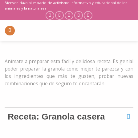
Saltar
Bienvenida/o al espacio de activismo informativo y educacional de los
animales y la naturaleza.
al
contenido
Anímate a preparar esta fácil y deliciosa receta. Es genial
poder preparar la granola como mejor te parezca y con
los ingredientes que más te gusten, probar nuevas
combinaciones que de seguro te encantarán.
Receta: Granola casera