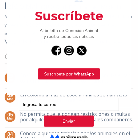
leído
Maltrato animal
Medellín
Manizales
Proyectos de Ley
México
Pólvora
Norte de Santander
Pereira
Popayán
Recetas
Salud
recetas veganas
y animales
Santa Marta
Tráfico de fauna silvestre
Tuluá
Valle del Cauca
santuarios
Toro valle
Veganismo
Vehículos de tracción animal
Zarigüeyas
ÚLTIMAS NOTICIAS
En Colombia más de la mitad de las familias están
15
conformadas por animales compañeros
Mar
En Colombia más de 2000 animales se han visto
09
afectados por caminantes en Colombia
Mar
No permita que le pongan restricciones o multas
05
por alquiler de vivienda con animales compañeros
Mar
Conoce a quienes trabajan por los animales en el
04
Mar