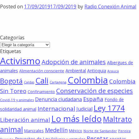
Posted on
17/09/2019
17/09/2019
by
Radio Conexión Animal
Categorías
Categorías
Etiquetas
Activismo
Adopción de animales
Albergues de
animales
Ambiental
Antioquia
Alimentación consciente
Arauca
Colombia
Cali
Bogotá
Colombia
Cartagena
Caldas
Conservación de especies
Sin Toreo
Confinamiento
España
Denuncia ciudadana
Fondo de
Covid-19 y animales
Ley 1774
Internacional
Judicial
solidaridad animal
Lo más leído
Maltrato
Liberación animal
animal
Medellín
Manizales
México
Norte de Santander
Pereira
Recetas
recetas
Proyectos de Ley