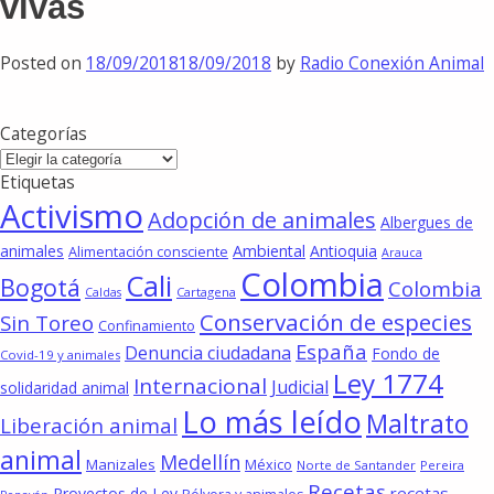
vivas
Posted on
18/09/2018
18/09/2018
by
Radio Conexión Animal
Categorías
Categorías
Etiquetas
Activismo
Adopción de animales
Albergues de
animales
Ambiental
Antioquia
Alimentación consciente
Arauca
Colombia
Cali
Bogotá
Colombia
Cartagena
Caldas
Conservación de especies
Sin Toreo
Confinamiento
España
Denuncia ciudadana
Fondo de
Covid-19 y animales
Ley 1774
Internacional
Judicial
solidaridad animal
Lo más leído
Maltrato
Liberación animal
animal
Medellín
Manizales
México
Norte de Santander
Pereira
Recetas
recetas
Proyectos de Ley