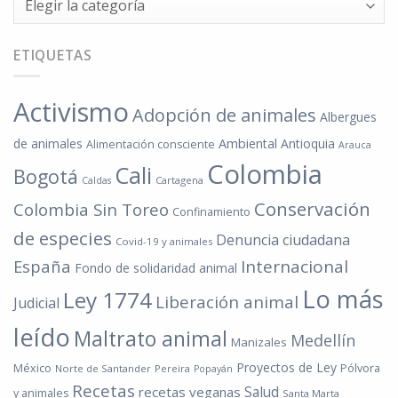
ETIQUETAS
Activismo
Adopción de animales
Albergues
de animales
Ambiental
Antioquia
Alimentación consciente
Arauca
Colombia
Cali
Bogotá
Cartagena
Caldas
Conservación
Colombia Sin Toreo
Confinamiento
de especies
Denuncia ciudadana
Covid-19 y animales
España
Internacional
Fondo de solidaridad animal
Lo más
Ley 1774
Liberación animal
Judicial
leído
Maltrato animal
Medellín
Manizales
Proyectos de Ley
México
Pólvora
Norte de Santander
Pereira
Popayán
Recetas
Salud
recetas veganas
y animales
Santa Marta