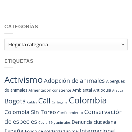
CATEGORÍAS
Categorías
ETIQUETAS
Activismo
Adopción de animales
Albergues
de animales
Ambiental
Antioquia
Alimentación consciente
Arauca
Colombia
Cali
Bogotá
Cartagena
Caldas
Conservación
Colombia Sin Toreo
Confinamiento
de especies
Denuncia ciudadana
Covid-19 y animales
España
Internacional
Fondo de solidaridad animal