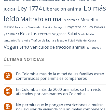
Lo más
Ley 1774
Liberación animal
Judicial
leído
Maltrato animal
Medellín
Manizales
Proyectos de Ley
México
Pólvora
Norte de Santander
Pereira
Popayán
Recetas
Salud
recetas veganas
y animales
Santa Marta
Tráfico de fauna silvestre
Tuluá
Valle del Cauca
santuarios
Toro valle
Veganismo
Vehículos de tracción animal
Zarigüeyas
ÚLTIMAS NOTICIAS
En Colombia más de la mitad de las familias están
15
conformadas por animales compañeros
Mar
En Colombia más de 2000 animales se han visto
09
afectados por caminantes en Colombia
Mar
No permita que le pongan restricciones o multas
05
por alquiler de vivienda con animales compañeros
Mar