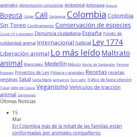
animales
Ambiental
Antioquia
Alimentación consciente
Arauca
Colombia
Cali
Bogotá
Colombia
Cartagena
Caldas
Conservación de especies
Sin Toreo
Confinamiento
España
Denuncia ciudadana
Fondo de
Covid-19 y animales
Ley 1774
Internacional
Judicial
solidaridad animal
Lo más leído
Maltrato
Liberación animal
animal
Medellín
Manizales
México
Norte de Santander
Pereira
Recetas
recetas
Proyectos de Ley
Pólvora y animales
Popayán
Salud
veganas
Tráfico de fauna silvestre
Santa Marta
santuarios
Toro valle
Veganismo
Vehículos de tracción
Tuluá
Valle del Cauca
animal
Zarigüeyas
Últimas Noticias
15
Mar
En Colombia más de la mitad de las familias están
conformadas por animales compañeros