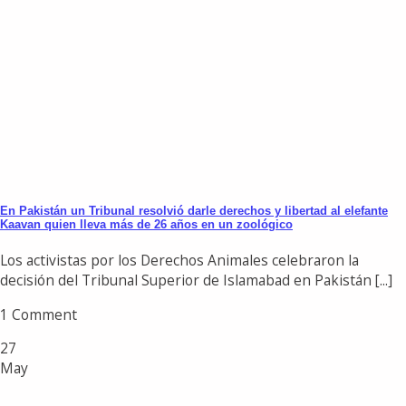
En Pakistán un Tribunal resolvió darle derechos y libertad al elefante
Kaavan quien lleva más de 26 años en un zoológico
Los activistas por los Derechos Animales celebraron la
decisión del Tribunal Superior de Islamabad en Pakistán [...]
1 Comment
27
May