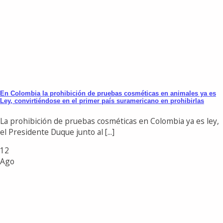
En Colombia la prohibición de pruebas cosméticas en animales ya es
Ley, convirtiéndose en el primer país suramericano en prohibirlas
La prohibición de pruebas cosméticas en Colombia ya es ley,
el Presidente Duque junto al [...]
12
Ago