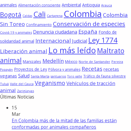
animales
Ambiental
Antioquia
Alimentación consciente
Arauca
Colombia
Cali
Bogotá
Colombia
Cartagena
Caldas
Conservación de especies
Sin Toreo
Confinamiento
España
Denuncia ciudadana
Fondo de
Covid-19 y animales
Ley 1774
Internacional
Judicial
solidaridad animal
Lo más leído
Maltrato
Liberación animal
animal
Medellín
Manizales
México
Norte de Santander
Pereira
Recetas
recetas
Proyectos de Ley
Pólvora y animales
Popayán
Salud
veganas
Tráfico de fauna silvestre
Santa Marta
santuarios
Toro valle
Veganismo
Vehículos de tracción
Tuluá
Valle del Cauca
animal
Zarigüeyas
Últimas Noticias
15
Mar
En Colombia más de la mitad de las familias están
conformadas por animales compañeros