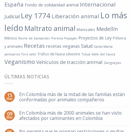
España
Internacional
Fondo de solidaridad animal
Lo más
Ley 1774
Liberación animal
Judicial
leído
Maltrato animal
Medellín
Manizales
Proyectos de Ley
México
Pólvora
Norte de Santander
Pereira
Popayán
Recetas
Salud
recetas veganas
y animales
Santa Marta
Tráfico de fauna silvestre
Tuluá
Valle del Cauca
santuarios
Toro valle
Veganismo
Vehículos de tracción animal
Zarigüeyas
ÚLTIMAS NOTICIAS
En Colombia más de la mitad de las familias están
15
Mar
conformadas por animales compañeros
En Colombia más de 2000 animales se han visto
09
Mar
afectados por caminantes en Colombia
No permita que le pongan restricciones o multas