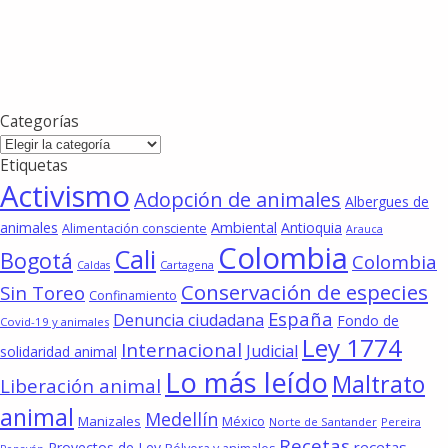
Categorías
Categorías
Etiquetas
Activismo
Adopción de animales
Albergues de
animales
Ambiental
Antioquia
Alimentación consciente
Arauca
Colombia
Cali
Bogotá
Colombia
Cartagena
Caldas
Conservación de especies
Sin Toreo
Confinamiento
España
Denuncia ciudadana
Fondo de
Covid-19 y animales
Ley 1774
Internacional
Judicial
solidaridad animal
Lo más leído
Maltrato
Liberación animal
animal
Medellín
Manizales
México
Norte de Santander
Pereira
Recetas
recetas
Proyectos de Ley