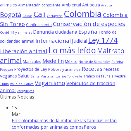
animales
Ambiental
Antioquia
Alimentación consciente
Arauca
Colombia
Cali
Bogotá
Colombia
Cartagena
Caldas
Conservación de especies
Sin Toreo
Confinamiento
España
Denuncia ciudadana
Fondo de
Covid-19 y animales
Ley 1774
Internacional
Judicial
solidaridad animal
Lo más leído
Maltrato
Liberación animal
animal
Medellín
Manizales
México
Norte de Santander
Pereira
Recetas
recetas
Proyectos de Ley
Pólvora y animales
Popayán
Salud
veganas
Tráfico de fauna silvestre
Santa Marta
santuarios
Toro valle
Veganismo
Vehículos de tracción
Tuluá
Valle del Cauca
animal
Zarigüeyas
Últimas Noticias
15
Mar
En Colombia más de la mitad de las familias están
conformadas por animales compañeros