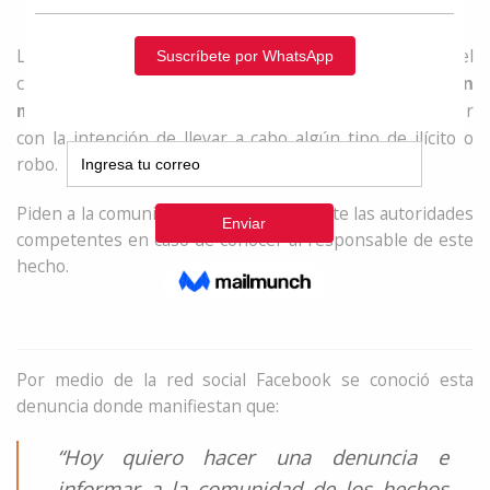
La comunidad de
denunció públicamente el
Tame-Arauca
crimen en contra de perros y gatos, alrededor de
19 han
. Los animales fueron envenenados al parecer
muerto
con la intención de llevar a cabo algún tipo de ilícito o
robo.
Piden a la comunidad que denuncien ante las autoridades
competentes en caso de conocer al responsable de este
hecho.
Por medio de la red social Facebook se conoció esta
denuncia donde manifiestan que:
“Hoy quiero hacer una denuncia e
informar a la comunidad de los hechos