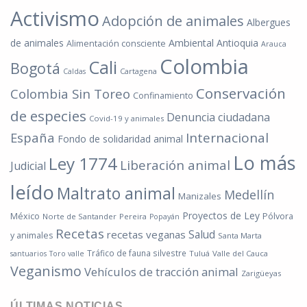
Activismo
Adopción de animales
Albergues
de animales
Ambiental
Antioquia
Alimentación consciente
Arauca
Colombia
Cali
Bogotá
Cartagena
Caldas
Conservación
Colombia Sin Toreo
Confinamiento
de especies
Denuncia ciudadana
Covid-19 y animales
España
Internacional
Fondo de solidaridad animal
Lo más
Ley 1774
Liberación animal
Judicial
leído
Maltrato animal
Medellín
Manizales
Proyectos de Ley
México
Pólvora
Norte de Santander
Pereira
Popayán
Recetas
Salud
recetas veganas
y animales
Santa Marta
Tráfico de fauna silvestre
Tuluá
Valle del Cauca
santuarios
Toro valle
Veganismo
Vehículos de tracción animal
Zarigüeyas
ÚLTIMAS NOTICIAS