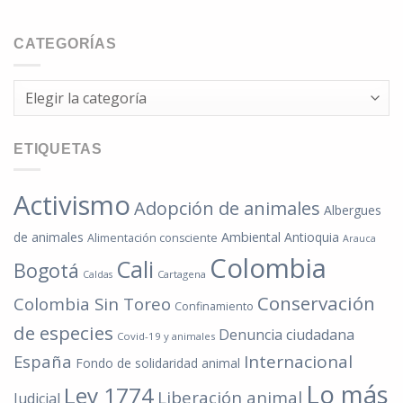
CATEGORÍAS
Categorías
ETIQUETAS
Activismo
Adopción de animales
Albergues
de animales
Ambiental
Antioquia
Alimentación consciente
Arauca
Colombia
Cali
Bogotá
Cartagena
Caldas
Conservación
Colombia Sin Toreo
Confinamiento
de especies
Denuncia ciudadana
Covid-19 y animales
España
Internacional
Fondo de solidaridad animal
Lo más
Ley 1774
Liberación animal
Judicial