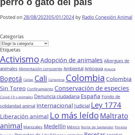
perro o gato del país
Posted on
28/08/2023
05/01/2024
by
Radio Conexión Animal
Categorías
Categorías
Etiquetas
Activismo
Adopción de animales
Albergues de
animales
Ambiental
Antioquia
Alimentación consciente
Arauca
Colombia
Cali
Bogotá
Colombia
Cartagena
Caldas
Conservación de especies
Sin Toreo
Confinamiento
España
Denuncia ciudadana
Fondo de
Covid-19 y animales
Ley 1774
Internacional
Judicial
solidaridad animal
Lo más leído
Maltrato
Liberación animal
animal
Medellín
Manizales
México
Norte de Santander
Pereira
Recetas
recetas
Proyectos de Ley