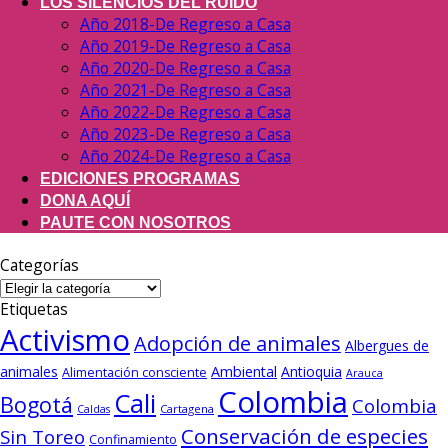
LOS SILENCIOS DEL RUIDO
Año 2018-De Regreso a Casa
Año 2019-De Regreso a Casa
Año 2020-De Regreso a Casa
Año 2021-De Regreso a Casa
Año 2022-De Regreso a Casa
Año 2023-De Regreso a Casa
Año 2024-De Regreso a Casa
EDICIONES PROGRAMAS
DONA AQUÍ
PAUTE CON NOSOTROS
Categorías
Categorías
Etiquetas
Activismo
Adopción de animales
Albergues de
animales
Ambiental
Antioquia
Alimentación consciente
Arauca
Colombia
Cali
Bogotá
Colombia
Cartagena
Caldas
Conservación de especies
Sin Toreo
Confinamiento