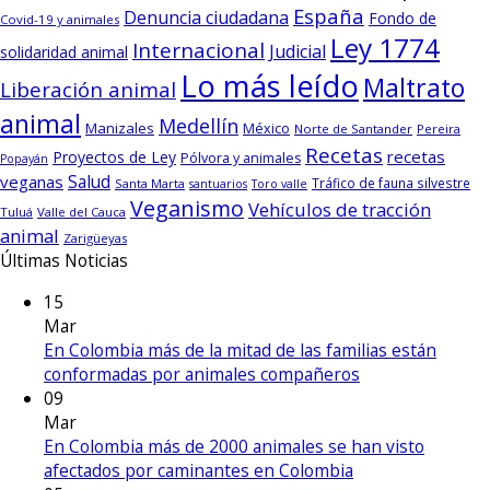
España
Denuncia ciudadana
Fondo de
Covid-19 y animales
Ley 1774
Internacional
Judicial
solidaridad animal
Lo más leído
Maltrato
Liberación animal
animal
Medellín
Manizales
México
Norte de Santander
Pereira
Recetas
recetas
Proyectos de Ley
Pólvora y animales
Popayán
Salud
veganas
Tráfico de fauna silvestre
Santa Marta
santuarios
Toro valle
Veganismo
Vehículos de tracción
Tuluá
Valle del Cauca
animal
Zarigüeyas
Últimas Noticias
15
Mar
En Colombia más de la mitad de las familias están
conformadas por animales compañeros
09
Mar
En Colombia más de 2000 animales se han visto
afectados por caminantes en Colombia