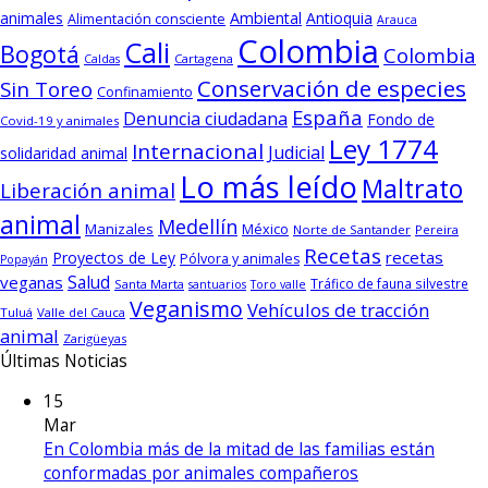
animales
Ambiental
Antioquia
Alimentación consciente
Arauca
Colombia
Cali
Bogotá
Colombia
Cartagena
Caldas
Conservación de especies
Sin Toreo
Confinamiento
España
Denuncia ciudadana
Fondo de
Covid-19 y animales
Ley 1774
Internacional
Judicial
solidaridad animal
Lo más leído
Maltrato
Liberación animal
animal
Medellín
Manizales
México
Norte de Santander
Pereira
Recetas
recetas
Proyectos de Ley
Pólvora y animales
Popayán
Salud
veganas
Tráfico de fauna silvestre
Santa Marta
santuarios
Toro valle
Veganismo
Vehículos de tracción
Tuluá
Valle del Cauca
animal
Zarigüeyas
Últimas Noticias
15
Mar
En Colombia más de la mitad de las familias están
conformadas por animales compañeros