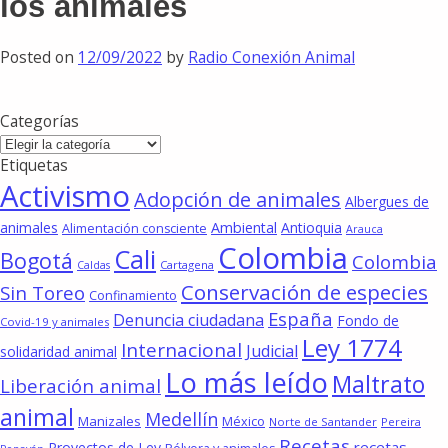
los animales
Posted on
12/09/2022
by
Radio Conexión Animal
Categorías
Categorías
Etiquetas
Activismo
Adopción de animales
Albergues de
animales
Ambiental
Antioquia
Alimentación consciente
Arauca
Colombia
Cali
Bogotá
Colombia
Cartagena
Caldas
Conservación de especies
Sin Toreo
Confinamiento
España
Denuncia ciudadana
Fondo de
Covid-19 y animales
Ley 1774
Internacional
Judicial
solidaridad animal
Lo más leído
Maltrato
Liberación animal
animal
Medellín
Manizales
México
Norte de Santander
Pereira
Recetas
recetas
Proyectos de Ley