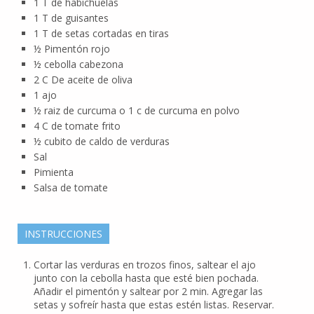
1
T
de habichuelas
1
T
de guisantes
1
T
de setas cortadas en tiras
½
Pimentón rojo
½
cebolla cabezona
2
C
De aceite de oliva
1
ajo
½
raiz de curcuma o 1 c de curcuma en polvo
4
C
de tomate frito
½
cubito de caldo de verduras
Sal
Pimienta
Salsa de tomate
INSTRUCCIONES
Cortar las verduras en trozos finos, saltear el ajo
junto con la cebolla hasta que esté bien pochada.
Añadir el pimentón y saltear por 2 min. Agregar las
setas y sofreír hasta que estas estén listas. Reservar.