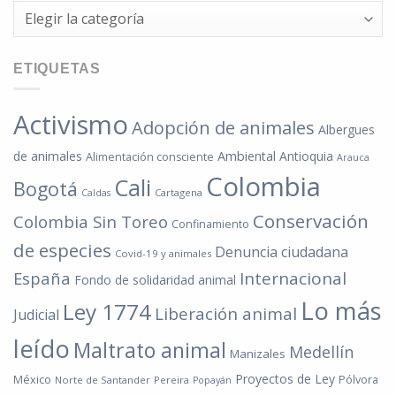
Categorías
ETIQUETAS
Activismo
Adopción de animales
Albergues
de animales
Ambiental
Antioquia
Alimentación consciente
Arauca
Colombia
Cali
Bogotá
Cartagena
Caldas
Conservación
Colombia Sin Toreo
Confinamiento
de especies
Denuncia ciudadana
Covid-19 y animales
España
Internacional
Fondo de solidaridad animal
Lo más
Ley 1774
Liberación animal
Judicial
leído
Maltrato animal
Medellín
Manizales
Proyectos de Ley
México
Pólvora
Norte de Santander
Pereira
Popayán