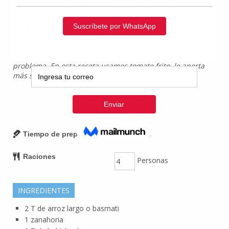
Receta vegana: Arroz sin
pollo
Preparar el arroz para varios días es muy buena idea, es
una preparación que se puede congelar sin ningún
problema. En esta receta usamos tomate frito, le aporta
más sabor y lo puedes preparar tú mismo
25
Minutos
Tiempo de preparación
Raciones
Personas
INGREDIENTES
2
T
de arroz largo o basmati
1
zanahoria