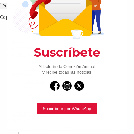
Copyright 2026 ©
Radio Conexión Animal
Inicio
NOSOTROS
NOTICIAS
Nacionales
Internacionales
RECETAS
Ensaladas
Sopas
Comida principal
Postres
Nutrición
OREJITAS FELICES
PAMAC
Denuncia-Maltrato leve
Denuncia-Maltrato grave