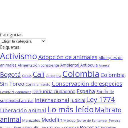
Categorías
Categorías
Etiquetas
Activismo
Adopción de animales
Albergues de
animales
Ambiental
Antioquia
Alimentación consciente
Arauca
Colombia
Cali
Bogotá
Colombia
Cartagena
Caldas
Conservación de especies
Sin Toreo
Confinamiento
España
Denuncia ciudadana
Fondo de
Covid-19 y animales
Ley 1774
Internacional
Judicial
solidaridad animal
Lo más leído
Maltrato
Liberación animal
animal
Medellín
Manizales
México
Norte de Santander
Pereira
Recetas
recetas
Proyectos de Ley