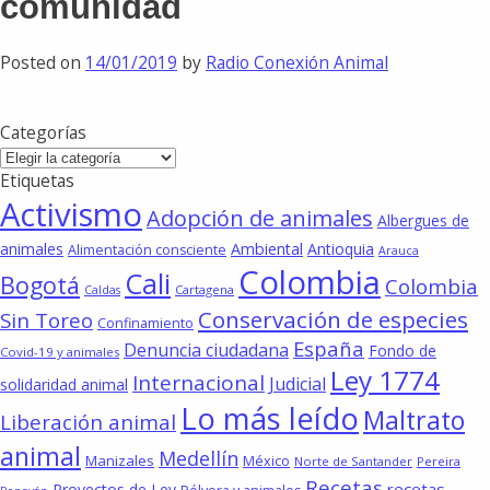
comunidad
Posted on
14/01/2019
by
Radio Conexión Animal
Categorías
Categorías
Etiquetas
Activismo
Adopción de animales
Albergues de
animales
Ambiental
Antioquia
Alimentación consciente
Arauca
Colombia
Cali
Bogotá
Colombia
Cartagena
Caldas
Conservación de especies
Sin Toreo
Confinamiento
España
Denuncia ciudadana
Fondo de
Covid-19 y animales
Ley 1774
Internacional
Judicial
solidaridad animal
Lo más leído
Maltrato
Liberación animal
animal
Medellín
Manizales
México
Norte de Santander
Pereira
Recetas
recetas
Proyectos de Ley