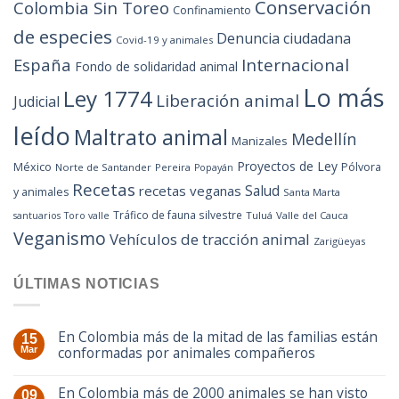
Conservación
Colombia Sin Toreo
Confinamiento
de especies
Denuncia ciudadana
Covid-19 y animales
España
Internacional
Fondo de solidaridad animal
Lo más
Ley 1774
Liberación animal
Judicial
leído
Maltrato animal
Medellín
Manizales
Proyectos de Ley
México
Pólvora
Norte de Santander
Pereira
Popayán
Recetas
Salud
recetas veganas
y animales
Santa Marta
Tráfico de fauna silvestre
Tuluá
Valle del Cauca
santuarios
Toro valle
Veganismo
Vehículos de tracción animal
Zarigüeyas
ÚLTIMAS NOTICIAS
En Colombia más de la mitad de las familias están
15
conformadas por animales compañeros
Mar
En Colombia más de 2000 animales se han visto
09