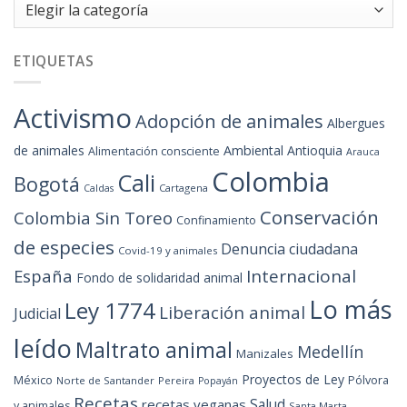
Categorías
ETIQUETAS
Activismo
Adopción de animales
Albergues
de animales
Ambiental
Antioquia
Alimentación consciente
Arauca
Colombia
Cali
Bogotá
Cartagena
Caldas
Conservación
Colombia Sin Toreo
Confinamiento
de especies
Denuncia ciudadana
Covid-19 y animales
España
Internacional
Fondo de solidaridad animal
Lo más
Ley 1774
Liberación animal
Judicial
leído
Maltrato animal
Medellín
Manizales
Proyectos de Ley
México
Pólvora
Norte de Santander
Pereira
Popayán
Recetas
Salud
recetas veganas
y animales
Santa Marta