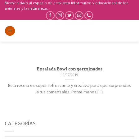
Saltar
Bienvenida/o al espacio de activismo informativo y educacional de los
animales y la naturaleza.
al
contenido
Ensalada Bowl con germinados
19/07/2019
Esta receta es super refrescante y creativa para que sorprendas
a tus comensales. Ponte manos [...]
CATEGORÍAS