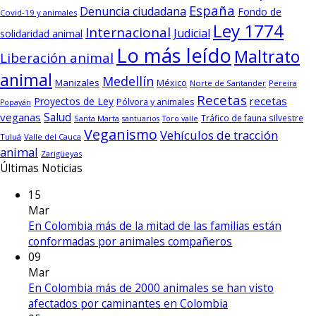
España
Denuncia ciudadana
Fondo de
Covid-19 y animales
Ley 1774
Internacional
Judicial
solidaridad animal
Lo más leído
Maltrato
Liberación animal
animal
Medellín
Manizales
México
Norte de Santander
Pereira
Recetas
recetas
Proyectos de Ley
Pólvora y animales
Popayán
Salud
veganas
Tráfico de fauna silvestre
Santa Marta
santuarios
Toro valle
Veganismo
Vehículos de tracción
Tuluá
Valle del Cauca
animal
Zarigüeyas
Últimas Noticias
15
Mar
En Colombia más de la mitad de las familias están
conformadas por animales compañeros
09
Mar
En Colombia más de 2000 animales se han visto
afectados por caminantes en Colombia