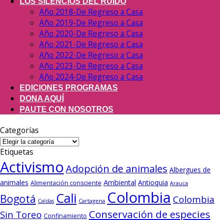
LOS SILENCIOS DEL RUIDO
Año 2018-De Regreso a Casa
Año 2019-De Regreso a Casa
Año 2020-De Regreso a Casa
Año 2021-De Regreso a Casa
Año 2022-De Regreso a Casa
Año 2023-De Regreso a Casa
Año 2024-De Regreso a Casa
EDICIONES PROGRAMAS
DONA AQUÍ
PAUTE CON NOSOTROS
Categorías
Categorías
Etiquetas
Activismo
Adopción de animales
Albergues de
animales
Ambiental
Antioquia
Alimentación consciente
Arauca
Colombia
Cali
Bogotá
Colombia
Cartagena
Caldas
Conservación de especies
Sin Toreo
Confinamiento