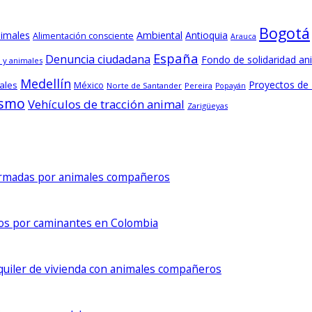
Bogotá
nimales
Ambiental
Antioquia
Alimentación consciente
Arauca
España
Denuncia ciudadana
Fondo de solidaridad an
 y animales
Medellín
Proyectos de
ales
México
Norte de Santander
Pereira
Popayán
ismo
Vehículos de tracción animal
Zarigüeyas
formadas por animales compañeros
dos por caminantes en Colombia
lquiler de vivienda con animales compañeros