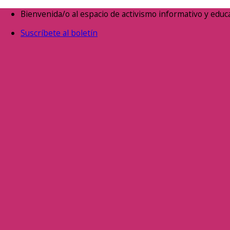
Saltar
Bienvenida/o al espacio de activismo informativo y educa
al
Suscríbete al boletín
contenido