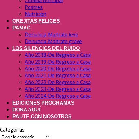
Comida principal
Postres
Nutrición
OREJITAS FELICES
PAMAC
Denuncia-Maltrato leve
Denuncia-Maltrato grave
LOS SILENCIOS DEL RUIDO
Año 2018-De Regreso a Casa
Año 2019-De Regreso a Casa
Año 2020-De Regreso a Casa
Año 2021-De Regreso a Casa
Año 2022-De Regreso a Casa
Año 2023-De Regreso a Casa
Año 2024-De Regreso a Casa
EDICIONES PROGRAMAS
DONA AQUÍ
PAUTE CON NOSOTROS
Categorías
Categorías