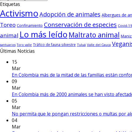
Etiquetas
Activismo
Adopción de animales
Albergues de a
Conservación de especies
Toreo
Confinamiento
Covid-19
Lo más leído
Maltrato animal
animal
Maniz
Vegan
Tráfico de fauna silvestre
Tuluá
Valle del Cauca
santuarios
Toro valle
Últimas Noticias
15
Mar
En Colombia más de la mitad de las familias están con
09
Mar
En Colombia más de 2000 animales se han visto afecta
05
Mar
No permita que le pongan restricciones o multas por a
04
Mar