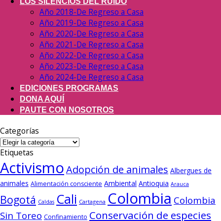
LOS SILENCIOS DEL RUIDO
Año 2018-De Regreso a Casa
Año 2019-De Regreso a Casa
Año 2020-De Regreso a Casa
Año 2021-De Regreso a Casa
Año 2022-De Regreso a Casa
Año 2023-De Regreso a Casa
Año 2024-De Regreso a Casa
EDICIONES PROGRAMAS
DONA AQUÍ
PAUTE CON NOSOTROS
Categorías
Categorías
Etiquetas
Activismo
Adopción de animales
Albergues de
animales
Ambiental
Antioquia
Alimentación consciente
Arauca
Colombia
Cali
Bogotá
Colombia
Cartagena
Caldas
Conservación de especies
Sin Toreo
Confinamiento