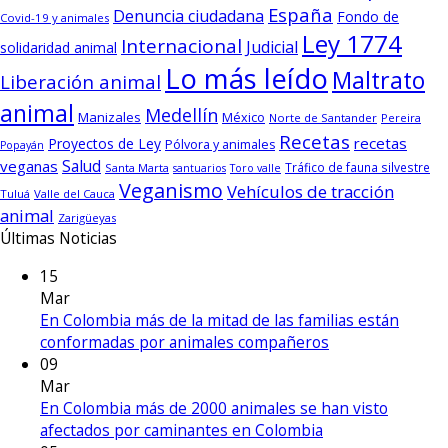
España
Denuncia ciudadana
Fondo de
Covid-19 y animales
Ley 1774
Internacional
Judicial
solidaridad animal
Lo más leído
Maltrato
Liberación animal
animal
Medellín
Manizales
México
Norte de Santander
Pereira
Recetas
recetas
Proyectos de Ley
Pólvora y animales
Popayán
Salud
veganas
Tráfico de fauna silvestre
Santa Marta
santuarios
Toro valle
Veganismo
Vehículos de tracción
Tuluá
Valle del Cauca
animal
Zarigüeyas
Últimas Noticias
15
Mar
En Colombia más de la mitad de las familias están
conformadas por animales compañeros
09
Mar
En Colombia más de 2000 animales se han visto
afectados por caminantes en Colombia