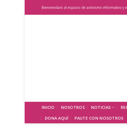
Saltar
Bienvenida/o al espacio de activismo informativo y e
al
contenido
INICIO
NOSOTROS
NOTICIAS
RE
DONA AQUÍ
PAUTE CON NOSOTROS