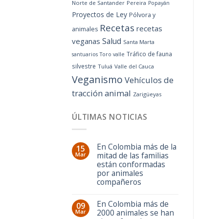
Norte de Santander
Pereira
Popayán
Proyectos de Ley
Pólvora y
Recetas
recetas
animales
Salud
veganas
Santa Marta
Tráfico de fauna
santuarios
Toro valle
silvestre
Tuluá
Valle del Cauca
Veganismo
Vehículos de
tracción animal
Zarigüeyas
ÚLTIMAS NOTICIAS
En Colombia más de la
15
mitad de las familias
Mar
están conformadas
por animales
compañeros
En Colombia más de
09
2000 animales se han
Mar