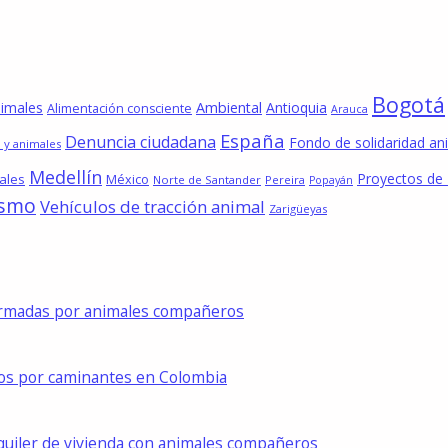
Bogotá
nimales
Ambiental
Antioquia
Alimentación consciente
Arauca
España
Denuncia ciudadana
Fondo de solidaridad an
 y animales
Medellín
Proyectos de
ales
México
Norte de Santander
Pereira
Popayán
ismo
Vehículos de tracción animal
Zarigüeyas
formadas por animales compañeros
dos por caminantes en Colombia
lquiler de vivienda con animales compañeros