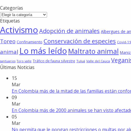
Categorías
Categorías
Etiquetas
Activismo
Adopción de animales
Albergues de a
Conservación de especies
Toreo
Confinamiento
Covid-19
Lo más leído
Maltrato animal
animal
Maniz
Vegan
Tráfico de fauna silvestre
Tuluá
Valle del Cauca
santuarios
Toro valle
Últimas Noticias
15
Mar
En Colombia más de la mitad de las familias están con
09
Mar
En Colombia más de 2000 animales se han visto afecta
05
Mar
No permita que le pongan restricciones o multas por a