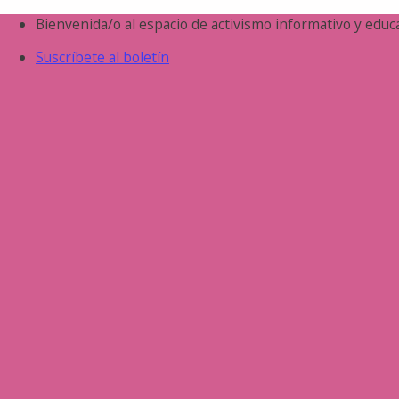
Saltar
Bienvenida/o al espacio de activismo informativo y educa
al
Suscríbete al boletín
contenido