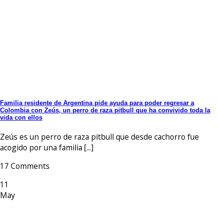
Familia residente de Argentina pide ayuda para poder regresar a
Colombia con Zeús, un perro de raza pitbull que ha convivido toda la
vida con ellos
Zeús es un perro de raza pitbull que desde cachorro fue
acogido por una familia [...]
17 Comments
11
May