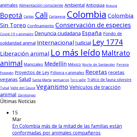
animales
Ambiental
Antioquia
Alimentación consciente
Arauca
Colombia
Cali
Bogotá
Colombia
Cartagena
Caldas
Conservación de especies
Sin Toreo
Confinamiento
España
Denuncia ciudadana
Fondo de
Covid-19 y animales
Ley 1774
Internacional
Judicial
solidaridad animal
Lo más leído
Maltrato
Liberación animal
animal
Medellín
Manizales
México
Norte de Santander
Pereira
Recetas
recetas
Proyectos de Ley
Pólvora y animales
Popayán
Salud
veganas
Tráfico de fauna silvestre
Santa Marta
santuarios
Toro valle
Veganismo
Vehículos de tracción
Tuluá
Valle del Cauca
animal
Zarigüeyas
Últimas Noticias
15
Mar
En Colombia más de la mitad de las familias están
conformadas por animales compañeros