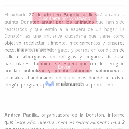
El
se llevará a cabo la
sábado 27 de abril en Bogotá
que han sido
quinta Donatón anual por los animales
rescatados y que están a la espera de un hogar. La
Donatón es una iniciativa ciudadana que tiene como
objetivo recolectar alimento, medicamentos y enseres
necesarios para atender gatos y perros en condición de
calle o albergados en refugios y hogares de paso
particulares. También, se espera que con lo recogido
puedan
a
esterilizar y prestar atención veterinaria
animales abandonados en municipios donde no existe
ningún programa público destinado a su protección.
organizadora de la Donatón, informo
Andrea Padilla,
que; “
este año, nuestra meta es reunir alimento para
2