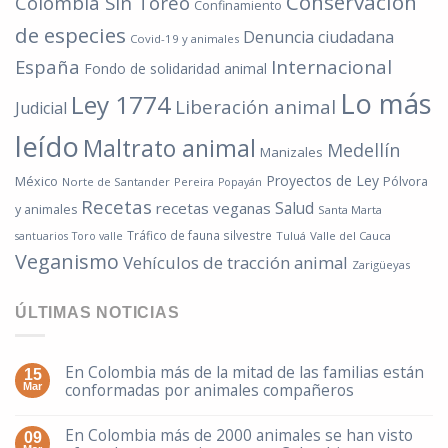
Conservación
Colombia Sin Toreo
Confinamiento
de especies
Denuncia ciudadana
Covid-19 y animales
España
Internacional
Fondo de solidaridad animal
Lo más
Ley 1774
Liberación animal
Judicial
leído
Maltrato animal
Medellín
Manizales
Proyectos de Ley
México
Pólvora
Norte de Santander
Pereira
Popayán
Recetas
Salud
recetas veganas
y animales
Santa Marta
Tráfico de fauna silvestre
Tuluá
Valle del Cauca
santuarios
Toro valle
Veganismo
Vehículos de tracción animal
Zarigüeyas
ÚLTIMAS NOTICIAS
En Colombia más de la mitad de las familias están
15
conformadas por animales compañeros
Mar
En Colombia más de 2000 animales se han visto
09