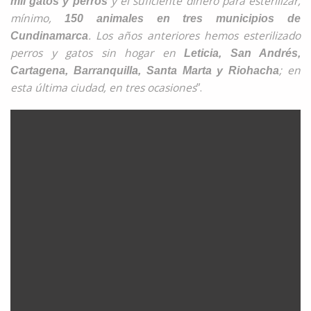
y el suficiente
dinero para esterilizar,
mil gatos y perros
mínimo,
150 animales en tres municipios de
. Los años anteriores hemos esterilizado
Cundinamarca
perros y gatos sin hogar en
Leticia, San Andrés,
; en
Cartagena, Barranquilla, Santa Marta y Riohacha
esta última ciudad, en tres ocasiones
”.