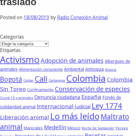
traslado
Posted on
18/08/2019
by
Radio Conexión Animal
Categorías
Categorías
Etiquetas
Activismo
Adopción de animales
Albergues de
animales
Ambiental
Antioquia
Alimentación consciente
Arauca
Colombia
Cali
Bogotá
Colombia
Cartagena
Caldas
Conservación de especies
Sin Toreo
Confinamiento
España
Denuncia ciudadana
Fondo de
Covid-19 y animales
Ley 1774
Internacional
Judicial
solidaridad animal
Lo más leído
Maltrato
Liberación animal
animal
Medellín
Manizales
México
Norte de Santander
Pereira
Recetas
recetas
Proyectos de Ley