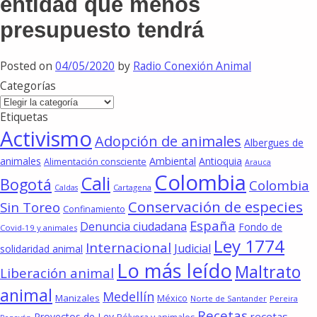
entidad que menos
presupuesto tendrá
Posted on
04/05/2020
by
Radio Conexión Animal
Categorías
Categorías
Etiquetas
Activismo
Adopción de animales
Albergues de
animales
Ambiental
Antioquia
Alimentación consciente
Arauca
Colombia
Cali
Bogotá
Colombia
Cartagena
Caldas
Conservación de especies
Sin Toreo
Confinamiento
España
Denuncia ciudadana
Fondo de
Covid-19 y animales
Ley 1774
Internacional
Judicial
solidaridad animal
Lo más leído
Maltrato
Liberación animal
animal
Medellín
Manizales
México
Norte de Santander
Pereira
Recetas
recetas
Proyectos de Ley