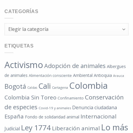
CATEGORÍAS
Categorías
ETIQUETAS
Activismo
Adopción de animales
Albergues
de animales
Ambiental
Antioquia
Alimentación consciente
Arauca
Colombia
Cali
Bogotá
Cartagena
Caldas
Conservación
Colombia Sin Toreo
Confinamiento
de especies
Denuncia ciudadana
Covid-19 y animales
España
Internacional
Fondo de solidaridad animal
Lo más
Ley 1774
Liberación animal
Judicial