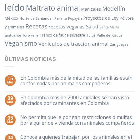
leído
Maltrato animal
Medellín
Manizales
Proyectos de Ley
México
Pólvora
Norte de Santander
Pereira
Popayán
Recetas
Salud
recetas veganas
y animales
Santa Marta
Tráfico de fauna silvestre
Tuluá
Valle del Cauca
santuarios
Toro valle
Veganismo
Vehículos de tracción animal
Zarigüeyas
ÚLTIMAS NOTICIAS
En Colombia más de la mitad de las familias están
15
conformadas por animales compañeros
Mar
En Colombia más de 2000 animales se han visto
09
afectados por caminantes en Colombia
Mar
No permita que le pongan restricciones o multas
05
por alquiler de vivienda con animales compañeros
Mar
Conoce a quienes trabajan por los animales en el
04