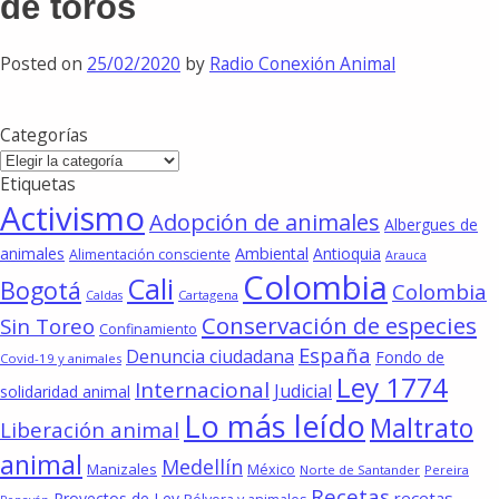
de toros
Posted on
25/02/2020
by
Radio Conexión Animal
Categorías
Categorías
Etiquetas
Activismo
Adopción de animales
Albergues de
animales
Ambiental
Antioquia
Alimentación consciente
Arauca
Colombia
Cali
Bogotá
Colombia
Cartagena
Caldas
Conservación de especies
Sin Toreo
Confinamiento
España
Denuncia ciudadana
Fondo de
Covid-19 y animales
Ley 1774
Internacional
Judicial
solidaridad animal
Lo más leído
Maltrato
Liberación animal
animal
Medellín
Manizales
México
Norte de Santander
Pereira
Recetas
recetas
Proyectos de Ley