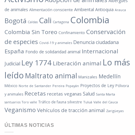
Albergues
de animales
Ambiental
Antioquia
Alimentación consciente
Arauca
Colombia
Cali
Bogotá
Cartagena
Caldas
Conservación
Colombia Sin Toreo
Confinamiento
de especies
Denuncia ciudadana
Covid-19 y animales
España
Internacional
Fondo de solidaridad animal
Lo más
Ley 1774
Liberación animal
Judicial
leído
Maltrato animal
Medellín
Manizales
Proyectos de Ley
México
Pólvora
Norte de Santander
Pereira
Popayán
Recetas
Salud
recetas veganas
y animales
Santa Marta
Tráfico de fauna silvestre
Tuluá
Valle del Cauca
santuarios
Toro valle
Veganismo
Vehículos de tracción animal
Zarigüeyas
ÚLTIMAS NOTICIAS