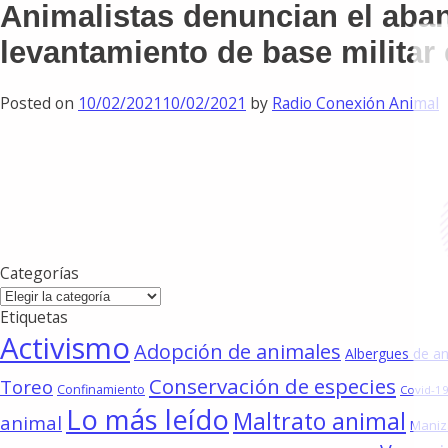
Animalistas denuncian el aba
levantamiento de base milita
Posted on
10/02/2021
10/02/2021
by
Radio Conexión Animal
Categorías
Categorías
Etiquetas
Activismo
Adopción de animales
Albergues de a
Conservación de especies
Toreo
Confinamiento
Covid-19
Lo más leído
Maltrato animal
animal
Maniz