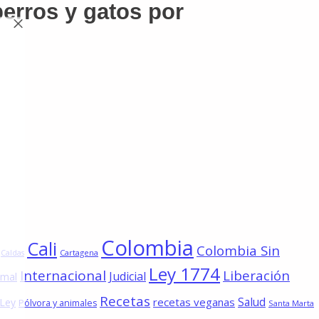
erros y gatos por
Colombia
Cali
Colombia Sin
Cartagena
Caldas
Ley 1774
Internacional
Liberación
Judicial
imal
Recetas
Salud
recetas veganas
 Ley
Pólvora y animales
Santa Marta