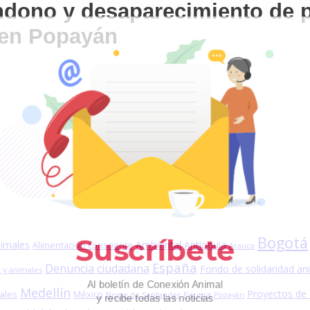
ndono y desaparecimiento de p
r en Popayán
Bogotá
nimales
Ambiental
Antioquia
Alimentación consciente
Arauca
España
Denuncia ciudadana
Fondo de solidaridad an
 y animales
Medellín
Proyectos de
ales
México
Norte de Santander
Pereira
Popayán