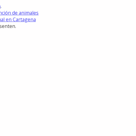
n
.
ención de animales
mal en Cartagena
esenten.