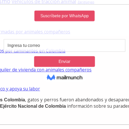
ismo
Vehículos de tracción animal
Zarigüeyas
formadas por animales compañeros
dos por caminantes en Colombia
lquiler de vivienda con animales compañeros
ico y apoya su labor
, gatos y perros fueron abandonados y desaparec
is Colombia
información sobre su parader
Ejército Nacional de Colombia