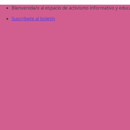
Saltar
Bienvenida/o al espacio de activismo informativo y educa
al
Suscríbete al boletín
contenido