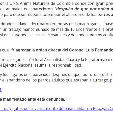
a por la ONG Anima Naturalis de Colombia donde con gran pre
os animales desaparecieron; “
después de que por orden d
o para que se responsabilice por el abandono de los perros a
donde soldados derribaron en horas de la madrugada la base mi
ban un trabajo mancomunado de más de 10 años frente a la prot
0 A.M destruyendo las casas artesanales y dejando a perros adu
 que; “
Y agregar la orden directa del Coronel Luis Fernan
con la organización local Animalistas Cauca y la Plataforma co
l Ejército Nacional asuma la responsabilidad.
y los 4 gatos desaparecidos después de que, por orden del Te
or el abandono de los perros adultos que estaban a su cargo.
p
1
ha manifestado ante esta denuncia.
rros y gatos por levantamiento de base militar en Popayán
C