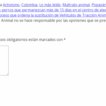
da
Activismo
,
Colombia
,
Lo más leído
,
Maltrato animal
,
Popayá
a los perros que permanezcan más de 15 días en el centro de at
oceso que ordena la sustitución de Vehículos de Tracción Ani
ón Animal no se hace responsable por las opiniones que se pr
pos obligatorios están marcados con
*