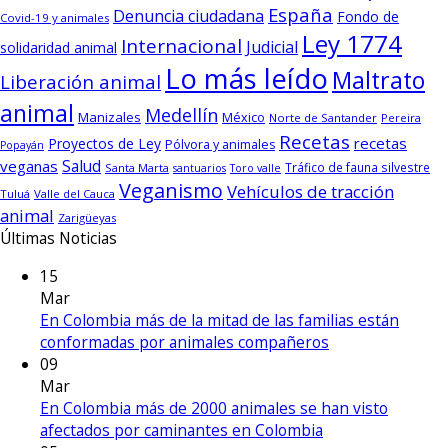
España
Denuncia ciudadana
Fondo de
Covid-19 y animales
Ley 1774
Internacional
Judicial
solidaridad animal
Lo más leído
Maltrato
Liberación animal
animal
Medellín
Manizales
México
Norte de Santander
Pereira
Recetas
recetas
Proyectos de Ley
Pólvora y animales
Popayán
Salud
veganas
Tráfico de fauna silvestre
Santa Marta
santuarios
Toro valle
Veganismo
Vehículos de tracción
Tuluá
Valle del Cauca
animal
Zarigüeyas
Últimas Noticias
15
Mar
En Colombia más de la mitad de las familias están
conformadas por animales compañeros
09
Mar
En Colombia más de 2000 animales se han visto
afectados por caminantes en Colombia