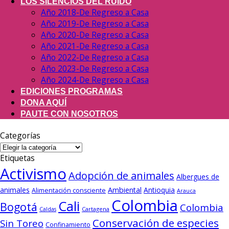
LOS SILENCIOS DEL RUIDO
Año 2018-De Regreso a Casa
Año 2019-De Regreso a Casa
Año 2020-De Regreso a Casa
Año 2021-De Regreso a Casa
Año 2022-De Regreso a Casa
Año 2023-De Regreso a Casa
Año 2024-De Regreso a Casa
EDICIONES PROGRAMAS
DONA AQUÍ
PAUTE CON NOSOTROS
Categorías
Categorías
Etiquetas
Activismo
Adopción de animales
Albergues de
animales
Ambiental
Antioquia
Alimentación consciente
Arauca
Colombia
Cali
Bogotá
Colombia
Cartagena
Caldas
Conservación de especies
Sin Toreo
Confinamiento