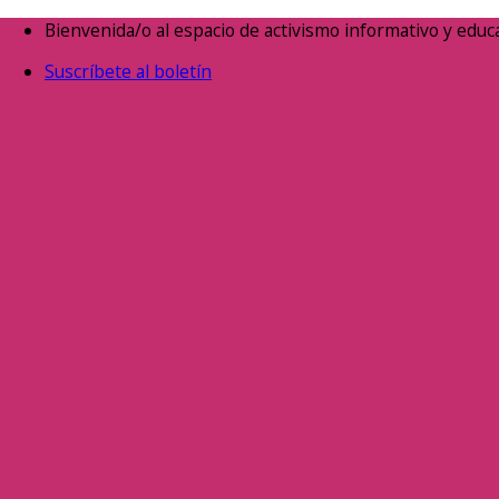
Saltar
Bienvenida/o al espacio de activismo informativo y educa
al
Suscríbete al boletín
contenido