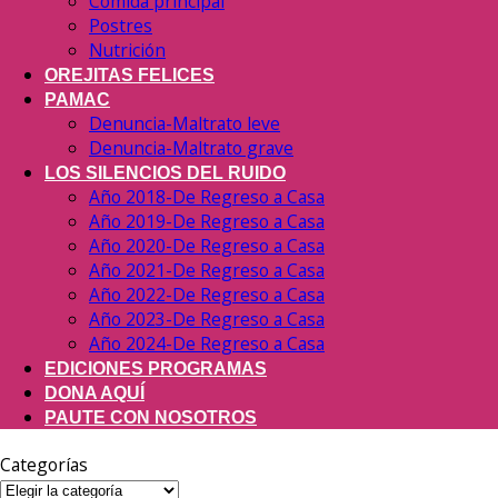
Comida principal
Postres
Nutrición
OREJITAS FELICES
PAMAC
Denuncia-Maltrato leve
Denuncia-Maltrato grave
LOS SILENCIOS DEL RUIDO
Año 2018-De Regreso a Casa
Año 2019-De Regreso a Casa
Año 2020-De Regreso a Casa
Año 2021-De Regreso a Casa
Año 2022-De Regreso a Casa
Año 2023-De Regreso a Casa
Año 2024-De Regreso a Casa
EDICIONES PROGRAMAS
DONA AQUÍ
PAUTE CON NOSOTROS
Categorías
Categorías