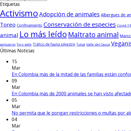
Etiquetas
Activismo
Adopción de animales
Albergues de a
Conservación de especies
Toreo
Confinamiento
Covid-19
Lo más leído
Maltrato animal
animal
Maniz
Vegan
Tráfico de fauna silvestre
Tuluá
Valle del Cauca
santuarios
Toro valle
Últimas Noticias
15
Mar
En Colombia más de la mitad de las familias están con
09
Mar
En Colombia más de 2000 animales se han visto afecta
05
Mar
No permita que le pongan restricciones o multas por a
04
Mar