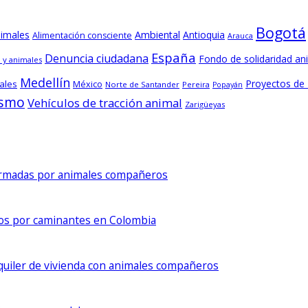
Bogotá
nimales
Ambiental
Antioquia
Alimentación consciente
Arauca
España
Denuncia ciudadana
Fondo de solidaridad an
 y animales
Medellín
Proyectos de
ales
México
Norte de Santander
Pereira
Popayán
ismo
Vehículos de tracción animal
Zarigüeyas
formadas por animales compañeros
dos por caminantes en Colombia
lquiler de vivienda con animales compañeros