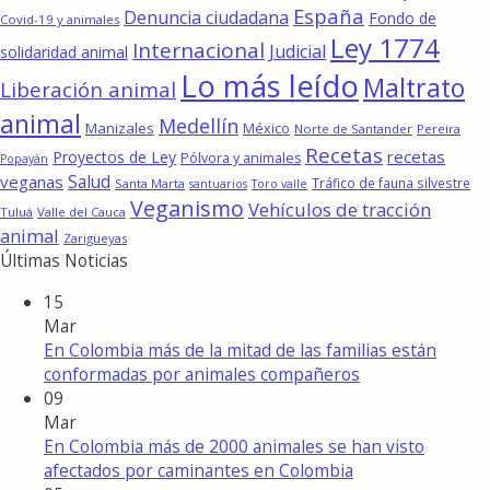
España
Denuncia ciudadana
Fondo de
Covid-19 y animales
Ley 1774
Internacional
Judicial
solidaridad animal
Lo más leído
Maltrato
Liberación animal
animal
Medellín
Manizales
México
Norte de Santander
Pereira
Recetas
recetas
Proyectos de Ley
Pólvora y animales
Popayán
Salud
veganas
Tráfico de fauna silvestre
Santa Marta
santuarios
Toro valle
Veganismo
Vehículos de tracción
Tuluá
Valle del Cauca
animal
Zarigüeyas
Últimas Noticias
15
Mar
En Colombia más de la mitad de las familias están
conformadas por animales compañeros
09
Mar
En Colombia más de 2000 animales se han visto
afectados por caminantes en Colombia