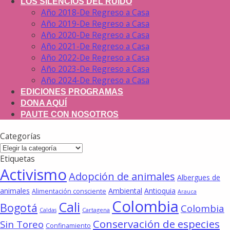
LOS SILENCIOS DEL RUIDO
Año 2018-De Regreso a Casa
Año 2019-De Regreso a Casa
Año 2020-De Regreso a Casa
Año 2021-De Regreso a Casa
Año 2022-De Regreso a Casa
Año 2023-De Regreso a Casa
Año 2024-De Regreso a Casa
EDICIONES PROGRAMAS
DONA AQUÍ
PAUTE CON NOSOTROS
Categorías
Categorías
Etiquetas
Activismo
Adopción de animales
Albergues de
animales
Ambiental
Antioquia
Alimentación consciente
Arauca
Colombia
Cali
Bogotá
Colombia
Cartagena
Caldas
Conservación de especies
Sin Toreo
Confinamiento