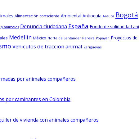
Bogotá
nimales
Ambiental
Antioquia
Alimentación consciente
Arauca
España
Denuncia ciudadana
Fondo de solidaridad an
 y animales
Medellín
Proyectos de
ales
México
Norte de Santander
Pereira
Popayán
ismo
Vehículos de tracción animal
Zarigüeyas
formadas por animales compañeros
dos por caminantes en Colombia
lquiler de vivienda con animales compañeros