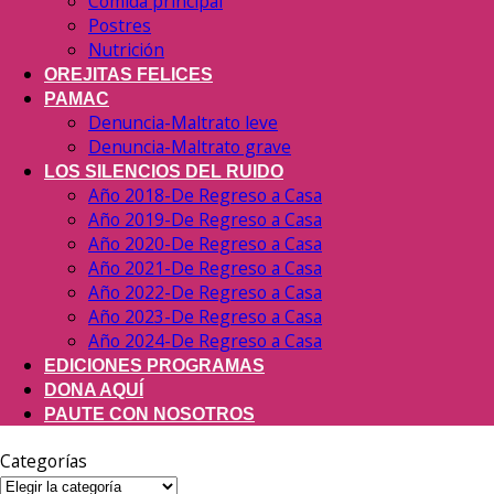
Comida principal
Postres
Nutrición
OREJITAS FELICES
PAMAC
Denuncia-Maltrato leve
Denuncia-Maltrato grave
LOS SILENCIOS DEL RUIDO
Año 2018-De Regreso a Casa
Año 2019-De Regreso a Casa
Año 2020-De Regreso a Casa
Año 2021-De Regreso a Casa
Año 2022-De Regreso a Casa
Año 2023-De Regreso a Casa
Año 2024-De Regreso a Casa
EDICIONES PROGRAMAS
DONA AQUÍ
PAUTE CON NOSOTROS
Categorías
Categorías