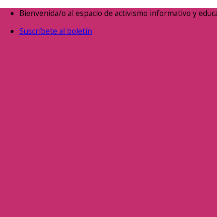
Saltar
Bienvenida/o al espacio de activismo informativo y educa
al
Suscríbete al boletín
contenido