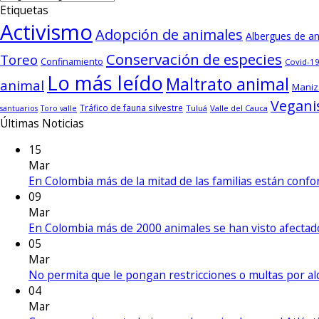
Etiquetas
Activismo
Adopción de animales
Albergues de a
Conservación de especies
Toreo
Confinamiento
Covid-19
Lo más leído
Maltrato animal
animal
Maniz
Vegan
Tráfico de fauna silvestre
Tuluá
Valle del Cauca
santuarios
Toro valle
Últimas Noticias
15
Mar
En Colombia más de la mitad de las familias están con
09
Mar
En Colombia más de 2000 animales se han visto afecta
05
Mar
No permita que le pongan restricciones o multas por a
04
Mar